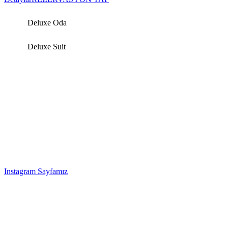
Deluxe Oda
Deluxe Suit
Hakkımızda
Burgaz İzer Hotel klasik zarafet ve modern konfor arayan herkes
için doğru seçimdir. Keyifli bir dekorasyona sahip en kaliteli otel
hizmetleri, iş veya eğlence amaçlı konuklarımızı beklemektedir.
Burgaz İzer Hotel, Lüleburgaz şehir merkezine arabayla 5 dakika ve
Çorlu Havaalanı'na 30 dakika mesafede yer almaktadır. Mini bar,
kahve ve çay tesisleri, klima, uydu TV, emanet kasası gibi tüm
gerekli aksesuarları ve oda servisi modern konfor sunan 142 odaya
sahiptir.
Instagram Sayfamız